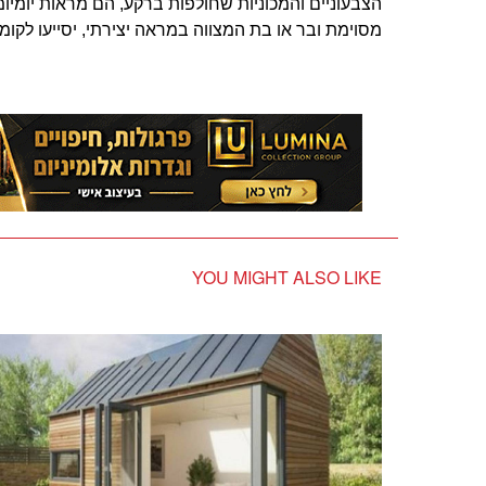
הצבעוניים והמכוניות שחולפות ברקע, הם מראות יומיומיי
מסוימת ובר או בת המצווה במראה יצירתי, יסייעו לקומ
YOU MIGHT ALSO LIKE