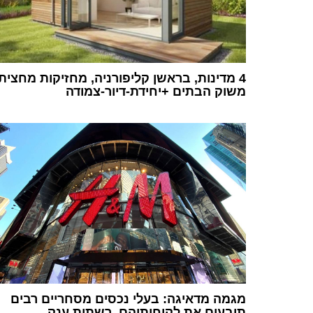
4 מדינות, בראשן קליפורניה, מחזיקות מחצית
משוק הבתים +יחידת-דיור-צמודה
1
מגמה מדאיגה: בעלי נכסים מסחריים רבים
תובעים את לקוחותיהם, רשתות ענק