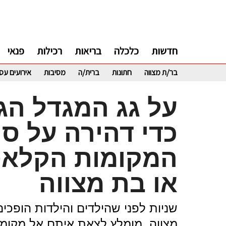
חדשות
כלכלה
בריאות
רכילות
פנאי
בר/ת מצווה
חתונות
ברית/ה
מסיבות
אירועים עס
על גג המגדל הגב
כדי דהירה על סו
המקומות הקלאסי
או בת מצווה
שניות לפני שהילדים והילדות הופכים
מצווה, מומלץ לצאת איתם אל מקומ