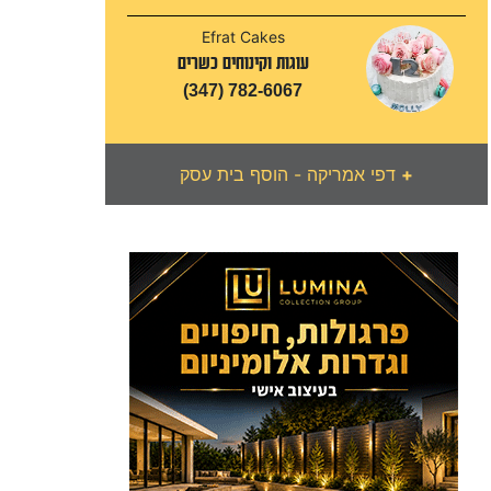
Efrat Cakes
עוגות וקינוחים כשרים
(347) 782-6067
+
דפי אמריקה - הוסף בית עסק