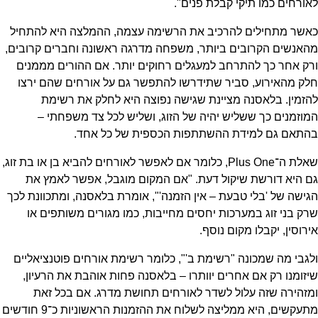
לאורחים כמו תיקי קבלת פנים".
כאשר מתחילים להרכיב את הרשימה עצמה, ההמלצה היא להתחיל
מהאנשים הקרובים ביותר, משפחה מדרגה ראשונה וחברים קרובים,
ורק אחר כך להתרחב למעגלים רחוקים יותר. אם ההורים מממנים
חלק מהאירוע, סביר שתידרשו להתפשר גם על אורחים שהם ירצו
להזמין. בלאסנה מציינת שגישה נפוצה היא לחלק את רשימת
המוזמנים כך ששליש יהיה של הזוג, ושליש לכל צד משפחתי –
בהתאם גם למידת ההשתתפות הכספית של כל אחד.
שאלת ה־Plus One, כלומר אם לאפשר לאורחים להביא בן או בת זוג,
גם היא דורשת שיקול דעת. "אם המקום מוגבל, אפשר לאמץ את
הגישה של 'בלי טבעת – אין הזמנה'", אומרת בלאסנה, ומתכוונת לכך
שרק בני זוג במערכות יחסים מחייבות, כמו מגורים משותפים או
אירוסין, יקבלו מקום נוסף.
ולגבי מה שמכונה "רשימת ב'", כלומר רשימת אורחים פוטנציאליים
שיזומנו רק אם אחרים יוותרו – בלאסנה פחות אוהבת את הרעיון,
ומזהירה שזה עלול לשדר לאורחים תחושת מדרג. אם בכל זאת
מתעקשים, היא ממליצה לשלוח את ההזמנות הראשוניות כ־9 חודשים