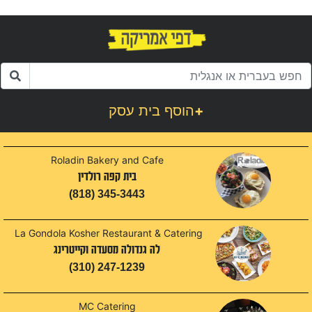
+
הוסף בית עסק
Roladin Bakery and Cafe
בית קפה רולדין
(818) 345-3443
La Gondola Kosher Restaurant & Catering
לה גנדולה מסעדה וקייטרינג
(310) 247-1239
MC Catering