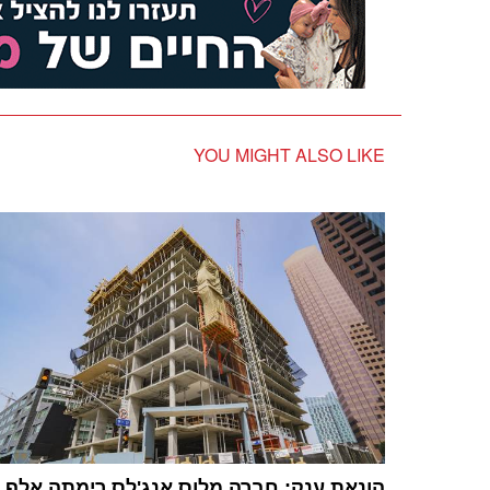
YOU MIGHT ALSO LIKE
הונאת ענק: חברה מלוס אנג'לס רימתה אלף