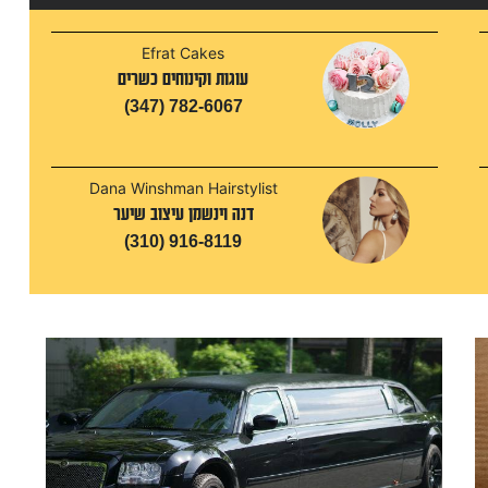
Efrat Cakes
עוגות וקינוחים כשרים
(347) 782-6067
Dana Winshman Hairstylist
דנה וינשמן עיצוב שיער
(310) 916-8119