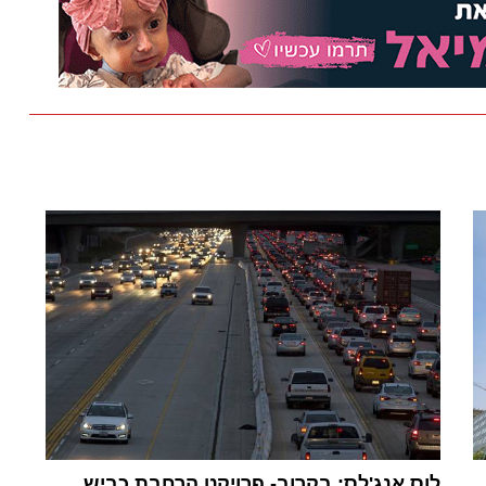
לוס אנג'לס: בקרוב- פרויקט הרחבת כביש