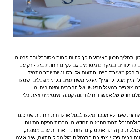
ן. תהליך תכנון האירוע הופך להיות פחות מסורבל ורב פרטים.
ת ריקודים ובמקרים מסוימים גם לקיים חתונת בזק - רק עם
 חלק משגרת חיינו, חתונות אלו רלוונטיות יותר מתמיד.
להזמין מבלי להזמין" מעגלי משתתפים בלתי מוגבלים, שמצד
כם מוקפים במעגל הראשון של החברים והאהובים. מי
ה אינטימית עד 50 איש – יגלו עולם חדש של אפשרויות לחתונה קטנה ואינטימית וזאת בלי
חוזות שעד לא מכבר נאלצו לבטל או לדחות חתונות שתוכננו
מנות להמשיך ולהתנהל תחת התנאים החדשים. חברות הפקת חתונות
כוללות בין היתר את מיקום החתונה, ארוחת ערב מפנקת,
תונה בבית פרטי מחייבת התנהלות מול מפיק חתונה, שיביא עמו