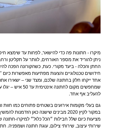
מיקרו - חתונות פה כדי להישאר, לפחות עד שימצא חיסו
ניתן להוריד את מספר האורחים, לוותר על תקליטן ורחב
החתן והכלה - ביעד מקורי. כעת, כשהקורונה הפכה להיות
חידושים טכנולוגיים והצעות מפתיעות מאפשרות כיום "
אחד ייקחו חלק בחתונה שלכם, ומצד שני – ישאירו את
שמחפשים מקום לחתונ
להעליב אף אחד.
גם בעלי מקומות אירועים בשטחים פתוחים כמו חוות וא
במקור לקיץ 2020 מבינים שישנה כאן הזד
מציעות כיום שלל חבילות ״הכל כלול״ למיקרו-חתונה ש
שירותי עיצוב, שירותי צילום, עוגת חתונה ושמפניה. ח