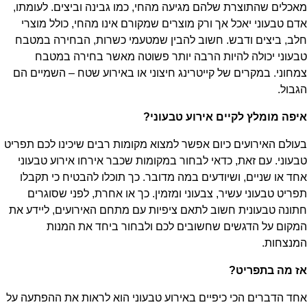
מאכלים שהתוצרת שלהם מגיעה מהחי, כמו גבינה וביצים. לעומתו,
אדם טבעוני יאכל אך ורק מוצרים שמקורם אינו מהחי, כולל מוצרי
חלב, ביצים ודבש. חשוב להבין שמטעמי כשרות, הבחירה במטבח
טבעוני יכולה להיות הרבה יותר פשוטה מאשר בחירה במטבח
צמחוני. במקרים של קייטרינג חיצוני או באירוע שטח – השמיים הם
הגבול.
איפה מומלץ לקיים אירוע טבעוני?
בעולם האירועים כיום אפשר למצוא מקומות רבים שיכינו לכם תפריט
טבעוני. עם זאת, כדאי לבחור במקומות שכבר אירחו אירוע טבעוני
אחד או שניים, ושיודעים במה מדובר. כך תוכלו להבטיח כי תקבלו
תפריט טבעוני עשיר, צבעוני ומזמין. כך או אחרת, לפני שסוגרים
חתונה טבעונית חשוב לתאם ציפיות עם מתחם האירועים, ליידע את
המקום על הדגשים שחשובים לכם ולבחור ביחד את המנות
המנצחות.
אז מה בתפריט?
אחד הדברים הכי כיפיים באירוע טבעוני הוא לראות את ההפתעה על