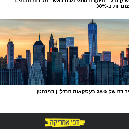
‏שוק נדל"ן היוקרה סופג מכה כאשר מכירות הבתים
צונחות ב-38%
1
ירידה של 38% בעסקאות הנדל"ן במנהטן
1