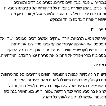
צמחייה שופעת, בעלי חיים נדירים, כפרים מבודדים ותושבים
חייכניים. בהוטן שומרת בקנאות על הייחודיות של סביבתה הטבעית
ומתרכזת בעיקר באל”ג – האושר הלאומי הגולמי, וזה בדיוק מה
שהופך אותה ליעד כה מיוחד ומבוקש
טוקיו, יפן
עיר של מפגש תרבויות, גורדי שחקים, אנשים רבים ומגוונים, ועוד. אל
תפספסו את הארמון הקיסרי המוקף גנים ומקדשים, את תחנת
הרכבת שינג’וקו שהיא חוויה בפני עצמה וכמובן - אם תגיעו לטוקיו
בסביבות מרץ-אפריל אל תחמיצו את פריחת עצי הדובדבן המדהימה.
נמיביה
דיונות חול ענקיות, לגונות מהפנטות, חופים מרהיבים וספינות טרופות
הם רק חלק מהדברים שתוכלו ליהנות מהם ביעד זה. המדינה
האפריקאית מציעה שפע של מקומות מעניינים לטייל בהם, ותוכלו
למצוא בה טבע פראי לצד הרגשת שלווה ורוגע. מזג האוויר בנמיביה
הוא נוח ואפשר לטייל בה לאורך כל השנה.