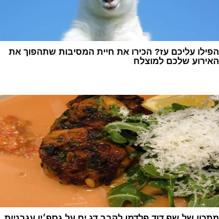
הפילו עליכם עז? הכירו את חיית המסיבות שתהפוך את
האירוע שלכם למוצלח
1
מתכון של שף דוד פלדמן לקבב דג ים על גספ׳יו עגבניות