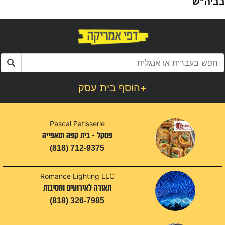
בביה"ש
1
+
הוסף בית עסק
Pascal Patisserie
פסקל - בית קפה ומאפייה
(818) 712-9375
Romance Lighting LLC
תאורה לאירועים ומסיבות
(818) 326-7985