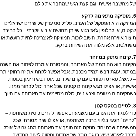
של מחשבה אישית, וגם קצת רגש שמחבר את כולם.
6. מוסיקה מתאימה לרקע
המוזיקה היא הפסקול של הערב. פלייליסט עדין של שירים ישראליים
שקטים, או לחלופין ג'אז רגוע שייתן תחושת אירוע יוקרתי – כל בחירה
תיצור אווירה אחרת. חשוב לזכור: המוזיקה לא צריכה להיות רועשת או
משתלטת, אלא מלווה את השיחות ברקע.
7. קינוח מתוק במיוחד
הקינוח הוא החותמת של הארוחה, והמסורת אומרת לפתוח את השנה
במתוק. עוגת דבש תמיד מככבת, אבל אפשר לקחת את זה רחוק יותר
– למשל, טארט תפוחים עם קרם שקדים, מוס דבש ורימון בכוסות
אישיות, או אפילו מגש קינוחים קטנים שכל אחד יכול לבחור ממנו.
כשהקינוחים מגוונים וצבעוניים, כולם מסיימים את הארוחה עם חיוך.
8. לסיים בטקס קטן
כדי לסגור את הערב עם משמעות, אפשר להרים כוסית משותפת –
"לחיים" חגיגי בליווי ברכה משותפת, או אפילו שיר מסורתי שכל
המשפחה שרה יחד. הטקס הזה הופך את הארוחה מחגיגה של אוכל
בלבד לאירוע שיש בו גם מסר של אחדות ותקווה לשנה החדשה.