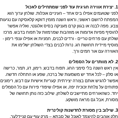
1. יצירת אווירה חגיגית עוד לפני שמתחילים לאכול
לפני שטועמים אפילו ביס אחד – העיניים אוכלות. שולחן ערוך הוא
המפתח לרושם ראשוני, וראש השנה מזמין דווקא קלאסיקה עם נגיעות
צבע. מפה לבנה או בגוון קרם מעניקה בסיס אלגנטי, ואליה אפשר
להוסיף מפיות אדומות או מוזהבות שמרמזות על תפוח בדבש. מרכז
שולחן עם פרחים טריים - ורדים לבנים, חמניות או אפילו ענפי רימון -
מוסיף מיידית תחושת חג. נרות לבנים בצדי השולחן ישלימו את
האווירה עם אור חמים ורך.
2. לא מוותרים על הסמלים
אין ראש השנה בלי סימני החג. תפוח בדבש, רימון, דג, תמר, כרישה
או סלק – לכל אחד יש משמעות של ברכה, שפע או התחלה חדשה.
אפשר להגיש אותם בצורה יצירתית: קעריות אישיות עם דבש, רימונים
פתוחים על צלחת זכוכית יפה, או אפילו שיפודי פירות עם כל הסמלים
יחד. כשהאורחים מתיישבים לשולחן, שילוב כזה נותן תחושה של
מסורת, אבל גם מראה מושקע.
3. שילוב בין מסורת לחדשנות קולינרית
חלק אוהבים להיצמד לאוכל של סבתא – מרק עוף עם קניידלעך,