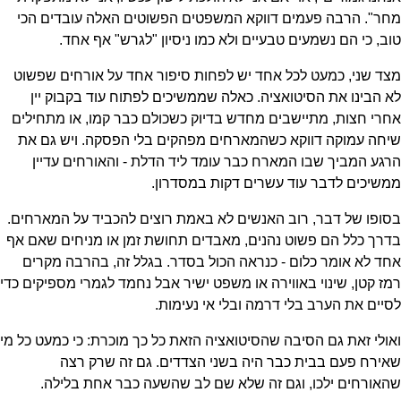
מחר". הרבה פעמים דווקא המשפטים הפשוטים האלה עובדים הכי
טוב, כי הם נשמעים טבעיים ולא כמו ניסיון "לגרש" אף אחד.
מצד שני, כמעט לכל אחד יש לפחות סיפור אחד על אורחים שפשוט
לא הבינו את הסיטואציה. כאלה שממשיכים לפתוח עוד בקבוק יין
אחרי חצות, מתיישבים מחדש בדיוק כשכולם כבר קמו, או מתחילים
שיחה עמוקה דווקא כשהמארחים מפהקים בלי הפסקה. ויש גם את
הרגע המביך שבו המארח כבר עומד ליד הדלת - והאורחים עדיין
ממשיכים לדבר עוד עשרים דקות במסדרון.
בסופו של דבר, רוב האנשים לא באמת רוצים להכביד על המארחים.
בדרך כלל הם פשוט נהנים, מאבדים תחושת זמן או מניחים שאם אף
אחד לא אומר כלום - כנראה הכול בסדר. בגלל זה, בהרבה מקרים
רמז קטן, שינוי באווירה או משפט ישיר אבל נחמד לגמרי מספיקים כדי
לסיים את הערב בלי דרמה ובלי אי נעימות.
ואולי זאת גם הסיבה שהסיטואציה הזאת כל כך מוכרת: כי כמעט כל מי
שאירח פעם בבית כבר היה בשני הצדדים. גם זה שרק רצה
שהאורחים ילכו, וגם זה שלא שם לב שהשעה כבר אחת בלילה.