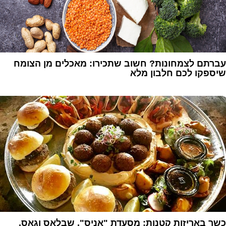
עברתם לצמחונות? חשוב שתכירו: מאכלים מן הצומח
שיספקו לכם חלבון מלא
1
כשר באריזות קטנות: מסעדת "אניס", שבלאס וגאס,