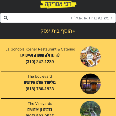
+
הוסף בית עסק
La Gondola Kosher Restaurant & Catering
לה גנדולה מסעדה וקייטרינג
(310) 247-1239
The boulevard
בוליוורד אולם אירועים
(818) 780-1933
The Vineyards
כרמים גן אירועים