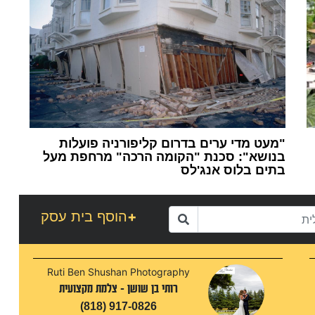
"מעט מדי ערים בדרום קליפורניה פועלות
בנושא": סכנת "הקומה הרכה" מרחפת מעל
בתים בלוס אנג'לס
1
+
הוסף בית עסק
Ruti Ben Shushan Photography
רותי בן שושן - צלמת מקצועית
(818) 917-0826