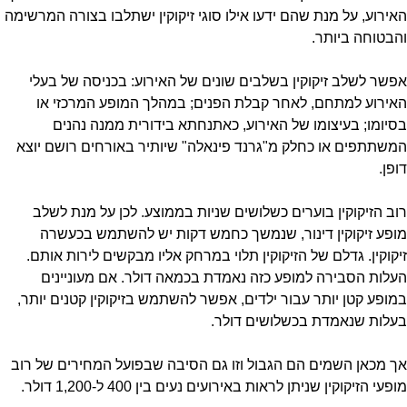
האירוע, על מנת שהם ידעו אילו סוגי זיקוקין ישתלבו בצורה המרשימה
והבטוחה ביותר.
אפשר לשלב זיקוקין בשלבים שונים של האירוע: בכניסה של בעלי
האירוע למתחם, לאחר קבלת הפנים; במהלך המופע המרכזי או
בסיומו; בעיצומו של האירוע, כאתנחתא בידורית ממנה נהנים
המשתתפים או כחלק מ"גרנד פינאלה" שיותיר באורחים רושם יוצא
דופן.
רוב הזיקוקין בוערים כשלושים שניות בממוצע. לכן על מנת לשלב
מופע זיקוקין דינור, שנמשך כחמש דקות יש להשתמש בכעשרה
זיקוקין. גדלם של הזיקוקין תלוי במרחק אליו מבקשים לירות אותם.
העלות הסבירה למופע כזה נאמדת בכמאה דולר. אם מעוניינים
במופע קטן יותר עבור ילדים, אפשר להשתמש בזיקוקין קטנים יותר,
בעלות שנאמדת בכשלושים דולר.
אך מכאן השמים הם הגבול וזו גם הסיבה שבפועל המחירים של רוב
מופעי הזיקוקין שניתן לראות באירועים נעים בין 400 ל-1,200 דולר.